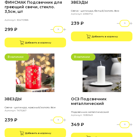
ФИНСМАК Подсвечник для
ЗВЕЗДЫ
греющий свечи, стекло.
3,5см, шт
Свеча - цилиндр, белый/золото. 8см
Артикул: 6930712
Артикул: 30470985
239 ₽
299 ₽
Добавить в корзину
Добавить в корзину
В наличии
В наличии
ЗВЕЗДЫ
ОСЗ Подсвечник
металлический
Свеча - цилиндр, красный/золото. 8см
Артикул: 7475267
Подсвечник металлический
Артикул: 1595949
239 ₽
349 ₽
Добавить в корзину