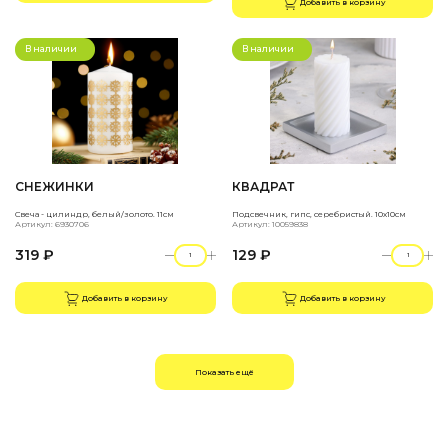
Добавить в корзину
В наличии
В наличии
СНЕЖИНКИ
КВАДРАТ
Свеча - цилиндр, белый/золото. 11см
Подсвечник, гипс, серебристый. 10х10см
Артикул: 6930706
Артикул: 10059838
319 ₽
129 ₽
Добавить в корзину
Добавить в корзину
Показать ещё