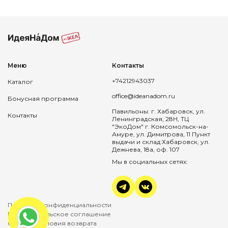
Меню
Контакты
+74212943037
Каталог
office@ideanadom.ru
Бонусная программа
Павильоны: г. Хабаровск, ул.
Контакты
Ленинградская, 28Н, ТЦ
"ЭкоДом" г. Комсомольск-на-
Амуре, ул. Димитрова, 11 Пункт
выдачи и склад:Хабаровск, ул.
Дежнева, 18а, оф. 107
Мы в социальных сетях:
Политика конфиденциальности
Пользовательское соглашение
Оплата и условия возврата