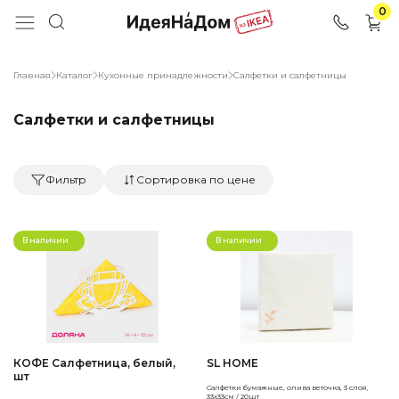
0
Главная
Каталог
Кухонные принадлежности
Салфетки и салфетницы
Салфетки и салфетницы
Фильтр
Сортировка по цене
В наличии
В наличии
КОФЕ Салфетница, белый,
SL HOME
шт
Салфетки бумажные, олива веточка, 3 слоя,
33х33см / 20шт