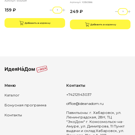
Артикул: 4442429
Артикул: 10350386
159 ₽
249 ₽
Добавить в корзину
Добавить в корзину
Меню
Контакты
+74212943037
Каталог
office@ideanadom.ru
Бонусная программа
Павильоны: г. Хабаровск, ул.
Контакты
Ленинградская, 28Н, ТЦ
"ЭкоДом" г. Комсомольск-на-
Амуре, ул. Димитрова, 11 Пункт
выдачи и склад:Хабаровск, ул.