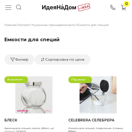
0
Главная
Каталог
Кухонные принадлежности
Емкости для специй
Емкости для специй
Фильтр
Сортировка по цене
В наличии
Под заказ
БЛЕСК
CELEBRERA СЕЛЕБРЕРА
Баночка для специй, стекло, 200мл, шт
Ёмкость для специй, 2 отделения, 2 ложки,
Артикул: 3908639
500мл