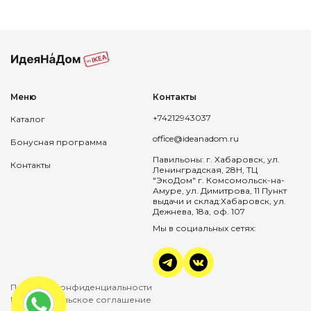
Меню
Контакты
+74212943037
Каталог
office@ideanadom.ru
Бонусная программа
Павильоны: г. Хабаровск, ул.
Контакты
Ленинградская, 28Н, ТЦ
"ЭкоДом" г. Комсомольск-на-
Амуре, ул. Димитрова, 11 Пункт
выдачи и склад:Хабаровск, ул.
Дежнева, 18а, оф. 107
Мы в социальных сетях:
Политика конфиденциальности
Пользовательское соглашение