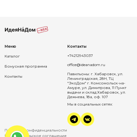
Меню
Контакты
+74212943037
Каталог
office@ideanadom.ru
Бонусная программа
Павильоны: г. Хабаровск, ул.
Контакты
Ленинградская, 28Н, ТЦ
"ЭкоДом" г. Комсомольск-на-
Амуре, ул. Димитрова, 11 Пункт
выдачи и склад:Хабаровск, ул.
Дежнева, 18а, оф. 107
Мы в социальных сетях:
Политика конфиденциальности
Пользовательское соглашение