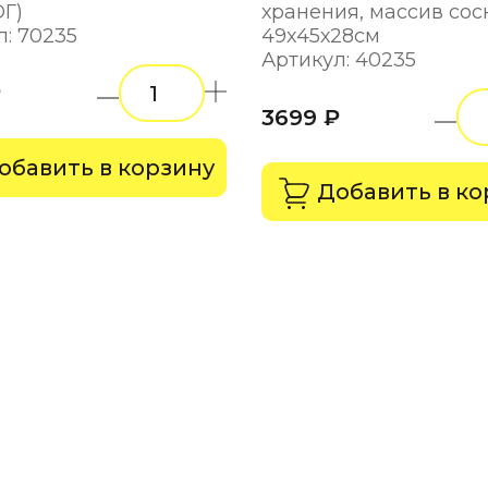
Г)
хранения, массив сос
л: 70235
49х45х28см
Артикул: 40235
₽
3699 ₽
обавить в корзину
Добавить в ко