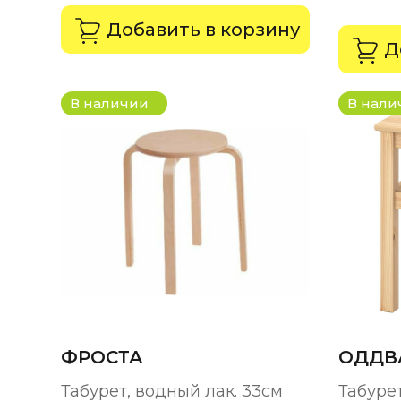
Добавить в корзину
Д
В наличии
В нали
ФРОСТА
ОДДВ
Табурет, водный лак. 33см
Табурет