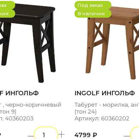
каз
Под заказ
чии
В наличии
F ИНГОЛЬФ
INGOLF ИНГОЛЬФ
т , черно-коричневый
Табурет - морилка, ан
,тон 9)
(тон 24)
л: 40360203
Артикул: 60360202
₽
4799 ₽