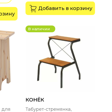
Добавить в корзину
рзину
В наличии
КОНЁК
м для
Табурет-стремянка,