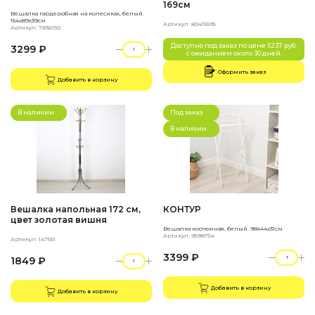
169см
Вешалка гардеробная на колесиках, белый.
154х89х39см
Артикул: 80415595
Артикул: 7836150
Доступно под заказ по цене 5237 руб.
3299 ₽
с ожиданием около 30 дней.
Оформить заказ
Добавить в корзину
В наличии
Под заказ
В наличии
Вешалка напольная 172 см,
КОНТУР
цвет золотая вишня
Вешалка костюмная, белый. 98х44х31см
Артикул: 9598754
Артикул: 147551
3399 ₽
1849 ₽
Добавить в корзину
Добавить в корзину