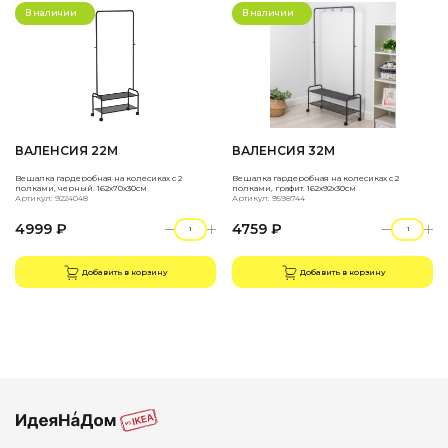
В наличии
В наличии
ВАЛЕНСИЯ 22М
ВАЛЕНСИЯ 32М
Вешалка гардеробная на колесиках с 2
Вешалка гардеробная на колесиках с 2
полками, черный. 162х70х30см
полками, графит. 162х92х30см
Артикул: 9224048
Артикул: 9598744
4999 ₽
4759 ₽
Добавить в корзину
Добавить в корзину