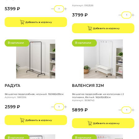
Артикул: 5162526
5399 ₽
3799 ₽
Добавить в корзину
Добавить в корзину
В наличии
В наличии
РАДУГА
ВАЛЕНСИЯ 32М
Вешалка гардеробная, черный. 150Х82х39см
Вешалка гардеробная на колесиках с 2
Артикул: 1881306
полками, белый. 162х92х30см
Артикул: 9598743
2599 ₽
5899 ₽
Добавить в корзину
Добавить в корзину
В наличии
В наличии