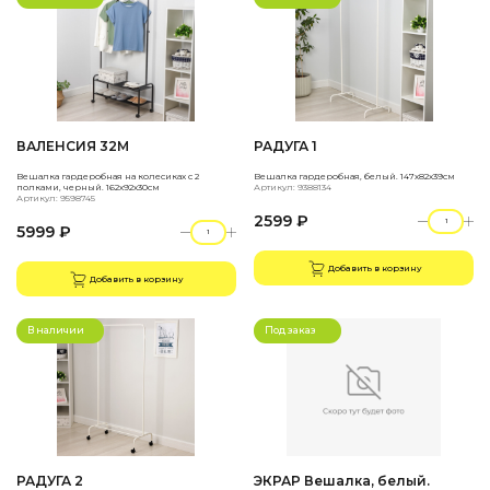
ВАЛЕНСИЯ 32М
РАДУГА 1
Вешалка гардеробная на колесиках с 2
Вешалка гардеробная, белый. 147х82х39см
полками, черный. 162х92х30см
Артикул: 9388134
Артикул: 9598745
2599 ₽
5999 ₽
Добавить в корзину
Добавить в корзину
В наличии
Под заказ
РАДУГА 2
ЭКРАР Вешалка, белый.