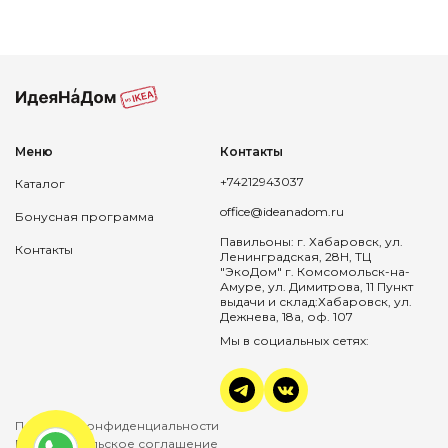
Меню
Контакты
+74212943037
Каталог
office@ideanadom.ru
Бонусная программа
Павильоны: г. Хабаровск, ул.
Контакты
Ленинградская, 28Н, ТЦ
"ЭкоДом" г. Комсомольск-на-
Амуре, ул. Димитрова, 11 Пункт
выдачи и склад:Хабаровск, ул.
Дежнева, 18а, оф. 107
Мы в социальных сетях:
Политика конфиденциальности
Пользовательское соглашение