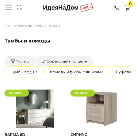
0
Главная
Каталог
Тумбы и комоды
Тумбы и комоды
Фильтр
Сортировка по цене
Тумбы под ТВ
Комоды и тумбы с ящиками
Буфеты и 
Под заказ
Под заказ
ВАРМА 6D
СИРИУС