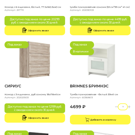
Комод с 6 ящиками, белый, 77.5х160.3х40 см
тумба прикроватная сонома (53 см*39 см* 41 см)
Артикул: 25779
Артикул: 202030103
Доступно под заказ по цене 20299
Доступно под заказ по цене 4499 руб.
руб. с ожиданием около 30 дней.
с ожиданием около 30 дней.
Оформить заказ
Оформить заказ
Под заказ
Под заказ
В наличии
СИРИУС
BRIMNES БРИМНЭС
Комод с 3 ящиками, дуб сонома, 95х78х41см
Тумба прикроватная - белый 39x41 см
Артикул: 202020503
Артикул: 60368613
4699 ₽
Доступно под заказ по цене 12199 руб.
с ожиданием около 30 дней.
Оформить заказ
Добавить в корзину
Под заказ
Под заказ