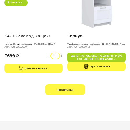
В наличии
КАСТОР комод 3 ящика
Сириус
Комод 3 ящика, белый, 71х65х39 см (ВШГ)
Тумба прикроватная,белая (ШхВхГ) 39х53х41 см
Артикул: 203020601
Артикул: 202030101
7699 ₽
Доступно под заказ по цене 4549 руб.
с ожиданием около 30 дней.
Оформить заказ
Добавить в корзину
Показать ещё