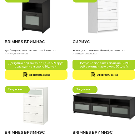
BRIMNES БРИМНЭС
СИРИУС
Тумба прикроватная - черный 39x41 см
Комод с 3 ящиками, белый, 94х78х41 см
Артикул: 10410426
Артикул: 202020501
Доступно под заказ по цене 5999 руб.
Доступно под заказ по цене 12499
с ожиданием около 30 дней.
руб. с ожиданием около 30 дней.
Оформить заказ
Оформить заказ
Под заказ
Под заказ
BRIMNES БРИМНЭС
BRIMNES БРИМНЭС