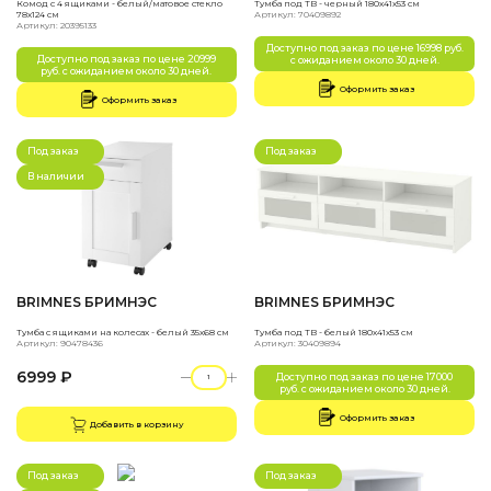
Комод с 4 ящиками - белый/матовое стекло
Тумба под ТВ - черный 180x41x53 см
78x124 см
Артикул: 70409892
Артикул: 20395133
Доступно под заказ по цене 16998 руб.
Доступно под заказ по цене 20999
с ожиданием около 30 дней.
руб. с ожиданием около 30 дней.
Оформить заказ
Оформить заказ
Под заказ
Под заказ
В наличии
BRIMNES БРИМНЭС
BRIMNES БРИМНЭС
Тумба с ящиками на колесах - белый 35x68 см
Тумба под ТВ - белый 180x41x53 см
Артикул: 90478436
Артикул: 30409894
6999 ₽
Доступно под заказ по цене 17000
руб. с ожиданием около 30 дней.
Оформить заказ
Добавить в корзину
Под заказ
Под заказ