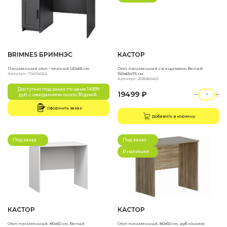
BRIMNES БРИМНЭС
КАСТОР
Письменный стол - черный 120x65 см
Стол письменный с 6 ящиками, белый.
Артикул: 70474024
150х65х75 см
Артикул: 203060401
Доступно под заказ по цене 14999
19499 ₽
руб. с ожиданием около 30 дней.
Оформить заказ
Добавить в корзину
Под заказ
Под заказ
В наличии
КАСТОР
КАСТОР
Стол письменный, 80х50 см, белый
Стол письменный, 80х50 см, дуб сонома