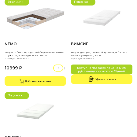
В наличии
Под заказ
NEMO
ВИМСИГ
Матрас 70*160 см,струттофайбер,независимые
матрас для раздвижной кровати, 80*200 см
пружины,ортопедическая пена
пенопоулиретан, 10 см
Артикул: 80548472
Артикул: 30593745
10999 ₽
Доступно под заказ по цене 17699
руб. с ожиданием около 30 дней.
Оформить заказ
Добавить в корзину
Под заказ