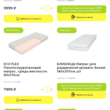
Артикул: 2588848
Артикул: 2588852
9999 ₽
Доступно под заказ по цене 12999
руб. с ожиданием около 30 дней.
Оформить заказ
Добавить в корзину
В наличии
Под заказ
ECO FLEX
БЛИЗНЕЦЫ Матрас для
Пенополиуретановый
раздвижной кровати, белый.
матрас , средн.жесткости.
180х200см, шт
80х170см
Артикул: 14783053
Артикул: 2144381
Доступно под заказ по цене 27820
руб. с ожиданием около 30 дней.
7999 ₽
Оформить заказ
Добавить в корзину