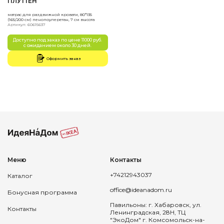
ПЛУТТЕН
матрас для раздвижной кровати, 80*135
(165/200 см) пенопоулеретан, 7 см высота
Артикул: 60615637
Доступно под заказ по цене 11000 руб.
с ожиданием около 30 дней.
Оформить заказ
Меню
Контакты
+74212943037
Каталог
office@ideanadom.ru
Бонусная программа
Павильоны: г. Хабаровск, ул.
Контакты
Ленинградская, 28Н, ТЦ
"ЭкоДом" г. Комсомольск-на-