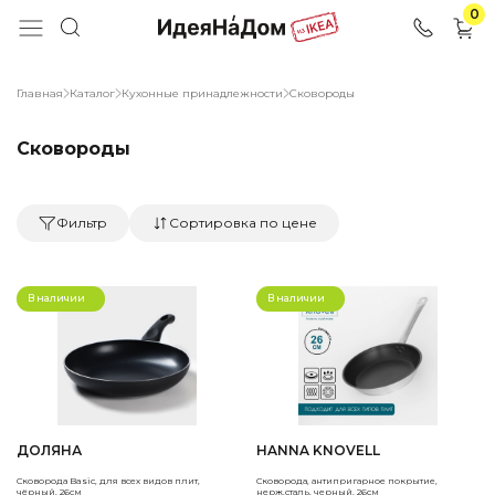
0
Главная
Каталог
Кухонные принадлежности
Сковороды
Сковороды
Фильтр
Сортировка по цене
В наличии
В наличии
ДОЛЯНА
HANNA KNOVELL
Сковорода Basic, для всех видов плит,
Сковорода, антипригарное покрытие,
чёрный, 26см
нерж.сталь, черный, 26см