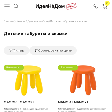
0
Главная
Каталог
Детская мебель
Детские табуреты и скамьи
Детские табуреты и скамьи
Фильтр
Сортировка по цене
В наличии
В наличии
MAMMUT МАММУТ
MAMMUT МАММУТ
Табурет детский - д/дома/улицы/желтый
Табурет детский - д/дома/улицы/оранжевый
Артикул: 70382326
Артикул: 70365360