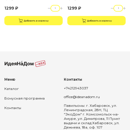
1299 ₽
1299 ₽
Добавить в корзину
Добавить в корзину
Меню
Контакты
+74212943037
Каталог
office@ideanadom.ru
Бонусная программа
Павильоны: г. Хабаровск, ул.
Контакты
Ленинградская, 28Н, ТЦ
"ЭкоДом" г. Комсомольск-на-
Амуре, ул. Димитрова, 11 Пункт
выдачи и склад:Хабаровск, ул.
Дежнева, 18а, оф. 107