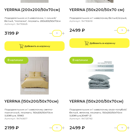
YERRNA (200х200/50х70см)
YERRNA (150х200/50х70 см)
Пододеяльник и 2 наволочки, т.-синий/
Пододеяльник и 1 наволочка, белый/серый,
белый, "полоски", перкаль. 200х200/50х70см
Артикул: 94730618
Артикул: 94730625
2499 ₽
3199 ₽
Добавить в корзину
Добавить в корзину
В наличии
В наличии
YERRNA (150х200/50х70см)
YERRNA (150х200/50х70см)
Пододеяльник и 1 наволочка, светло-
Пододеяльник и 1 наволочка, серо-голубой/
горчичный, перкаль. 150х200/50х70см
белый, веточка, перкаль. 150х200/50х70см
(с2081шв, 13180)
(с2081шв,20487-2)
Артикул: 94740617
Артикул: 94725782
2199 ₽
2499 ₽