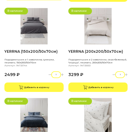
В наличии
В наличии
YERRNA (150х200/50х70см)
YERRNA (200х200/50х70см)
Пододеяльник и 1 наволочка, сумерки,
Пододеяльник и 2 наволочки, серо-бежевый,
перкаль. 150х200/50х70см
"огурцы", перкаль. 200х200/50х70см
Артикул: 94725744
Артикул: 94725553
2499 ₽
3299 ₽
Добавить в корзину
Добавить в корзину
В наличии
В наличии