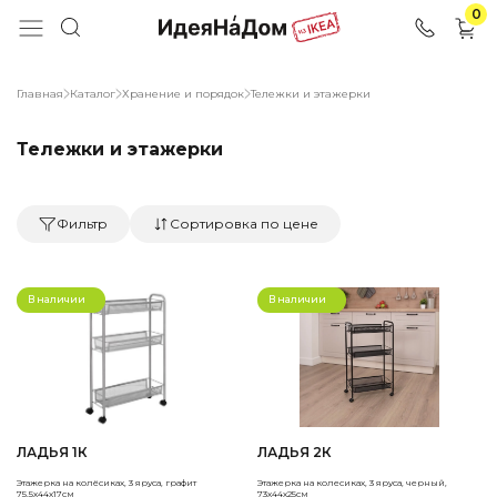
0
Главная
Каталог
Хранение и порядок
Тележки и этажерки
Тележки и этажерки
Фильтр
Сортировка по цене
В наличии
В наличии
ЛАДЬЯ 1К
ЛАДЬЯ 2К
Этажерка на колёсиках, 3 яруса, графит
Этажерка на колесиках, 3 яруса, черный,
75,5х44х17см
73х44х25см