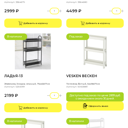
Артикул: 3364675
Артикул: 3364680
2999 ₽
4499 ₽
Добавить в корзину
Добавить в корзину
В наличии
Под заказ
ЛАДЬЯ-13
VESKEN ВЕСКЕН
Этажерка, 3 яруса, чёрный, 75х43х17см
Тележка, белый, 54x18x71см
Артикул: 5254599
Артикул: 50453881
2199 ₽
Доступно под заказ по цене 2899 руб.
с ожиданием около 30 дней.
Оформить заказ
Добавить в корзину
В наличии
В наличии