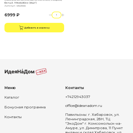
белый. 119х45х30см (ВШГ)
Артикул: 4822566
6999 ₽
Добавить в корзину
Меню
Контакты
+74212943037
Каталог
office@ideanadom.ru
Бонусная программа
Павильоны: г. Хабаровск, ул.
Контакты
Ленинградская, 28Н, ТЦ
"ЭкоДом" г. Комсомольск-на-
Амуре, ул. Димитрова, 11 Пункт
выдачи и склад:Хабаровск, ул.