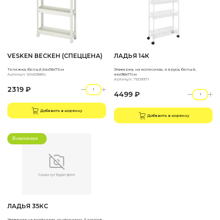
VESKEN ВЕСКЕН (СПЕЦЦЕНА)
ЛАДЬЯ 14К
Тележка, белый,54x18x71см
Этажерка, на колесиках, 4 яруса, белый,
Артикул: 50453881с
44х98х17см
Артикул: 7509971
2319 ₽
4499 ₽
Добавить в корзину
Добавить в корзину
В наличии
ЛАДЬЯ 35КС
Этажерка на колёсиках, со столиком, 5 ярусов,