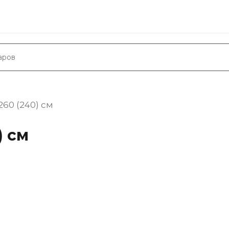
60 (240) см
) см