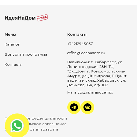
Меню
Контакты
+74212943037
Каталог
office@ideanadom.ru
Бонусная программа
Павильоны: г. Хабаровск, ул.
Контакты
Ленинградская, 28Н, ТЦ
"ЭкоДом" г. Комсомольск-на-
Амуре, ул. Димитрова, 11 Пункт
выдачи и склад:Хабаровск, ул.
Дежнева, 18а, оф. 107
Мы в социальных сетях:
Политика конфиденциальности
Пользовательское соглашение
Оплата и условия возврата