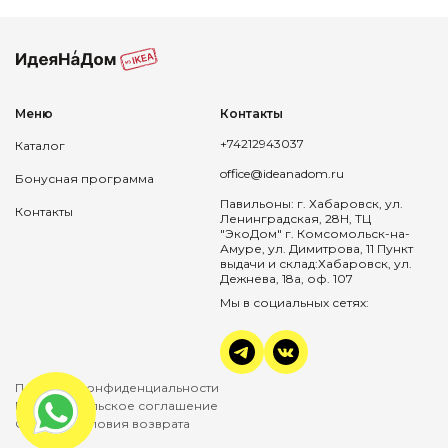
Меню
Контакты
+74212943037
Каталог
office@ideanadom.ru
Бонусная программа
Павильоны: г. Хабаровск, ул.
Контакты
Ленинградская, 28Н, ТЦ
"ЭкоДом" г. Комсомольск-на-
Амуре, ул. Димитрова, 11 Пункт
выдачи и склад:Хабаровск, ул.
Дежнева, 18а, оф. 107
Мы в социальных сетях:
Политика конфиденциальности
Пользовательское соглашение
Оплата и условия возврата