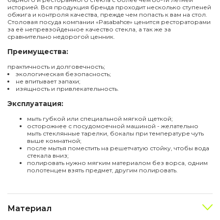
историей. Вся продукция бренда проходит несколько ступеней
обжига и контроля качества, прежде чем попасть к вам на стол.
Столовая посуда компании «Pasabahce» ценится рестораторами
за её непревзойденное качество стекла, а так же за
сравнительно недорогой ценник.
Преимущества:
практичность и долговечность;
экологическая безопасность;
не впитывает запахи;
изящность и привлекательность.
Эксплуатация:
мыть губкой или специальной мягкой щеткой;
осторожнее с посудомоечной машиной - желательно
мыть стеклянные тарелки, бокалы при температуре чуть
выше комнатной;
после мытья поместить на решетчатую стойку, чтобы вода
стекала вниз;
полировать нужно мягким материалом без ворса, одним
полотенцем взять предмет, другим полировать.
Материал