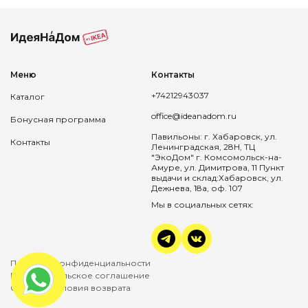
Меню
Контакты
+74212943037
Каталог
office@ideanadom.ru
Бонусная программа
Павильоны: г. Хабаровск, ул.
Контакты
Ленинградская, 28Н, ТЦ
"ЭкоДом" г. Комсомольск-на-
Амуре, ул. Димитрова, 11 Пункт
выдачи и склад:Хабаровск, ул.
Дежнева, 18а, оф. 107
Мы в социальных сетях:
Политика конфиденциальности
Пользовательское соглашение
Оплата и условия возврата