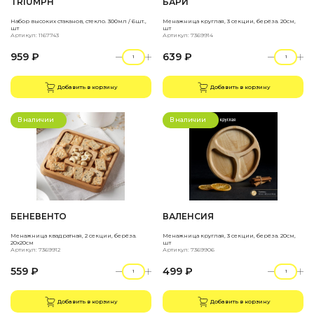
TRIUMPH
БАРИ
Набор высоких стаканов, стекло. 300мл / 6шт.,
Менажница круглая, 3 секции, берёза. 20см,
шт
шт
Артикул: 1167743
Артикул: 7369914
959 ₽
639 ₽
Добавить в корзину
Добавить в корзину
В наличии
В наличии
БЕНЕВЕНТО
ВАЛЕНСИЯ
Менажница квадратная, 2 секции, берёза.
Менажница круглая, 3 секции, берёза. 20см,
20х20см
шт
Артикул: 7369912
Артикул: 7369906
559 ₽
499 ₽
Добавить в корзину
Добавить в корзину