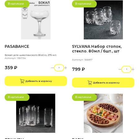
В наличии
В наличии
PASABAHCE
SYLVANA Набор стопок,
стекло. 80мл / 6шт., шт
Бокал для шампанского Bistro, 275 мл
Артикул: 1351734
Артикул: 166817
359 ₽
799 ₽
Добавить в корзину
Добавить в корзину
В наличии
В наличии