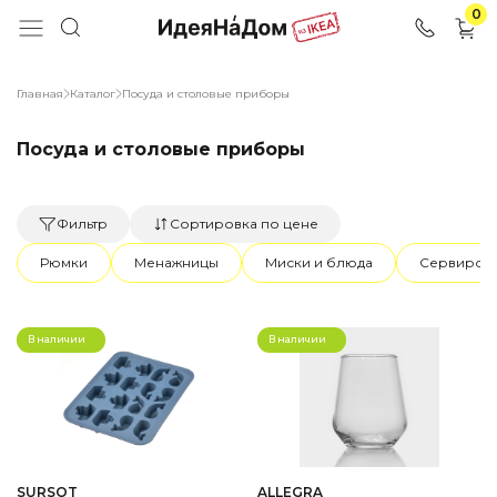
0
Главная
Каталог
Посуда и столовые приборы
Посуда и столовые приборы
Фильтр
Сортировка по цене
Рюмки
Менажницы
Миски и блюда
Сервиров
В наличии
В наличии
SURSОT
ALLEGRA