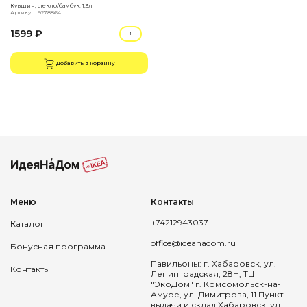
Кувшин, стекло/бамбук. 1,3л
Артикул: 9278864
1599 ₽
Добавить в корзину
Меню
Контакты
+74212943037
Каталог
office@ideanadom.ru
Бонусная программа
Павильоны: г. Хабаровск, ул.
Контакты
Ленинградская, 28Н, ТЦ
"ЭкоДом" г. Комсомольск-на-
Амуре, ул. Димитрова, 11 Пункт
выдачи и склад:Хабаровск, ул.