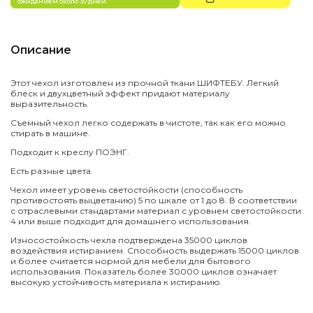
ожиданием около 30 дней.
Описание
Этот чехол изготовлен из прочной ткани ШИФТЕБУ. Легкий
блеск и двухцветный эффект придают материалу
выразительность.
Съемный чехол легко содержать в чистоте, так как его можно
стирать в машине.
Подходит к креслу ПОЭНГ.
Есть разные цвета.
Чехол имеет уровень светостойкости (способность
противостоять выцветанию) 5 по шкале от 1 до 8. В соответствии
с отраслевыми стандартами материал с уровнем светостойкости
4 или выше подходит для домашнего использования.
Износостойкость чехла подтверждена 35000 циклов
воздействия истиранием. Способность выдержать 15000 циклов
и более считается нормой для мебели для бытового
использования. Показатель более 30000 циклов означает
высокую устойчивость материала к истиранию.