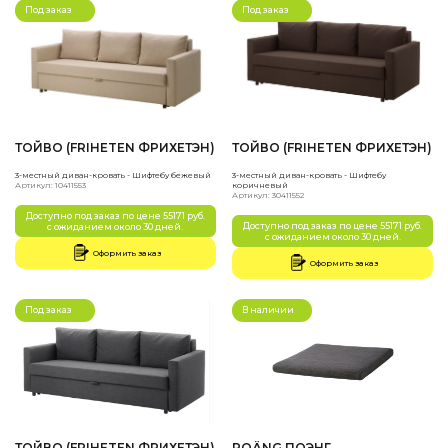
Под заказ
Под заказ
ТОЙВО (FRIHETEN ФРИХЕТЭН)
ТОЙВО (FRIHETEN ФРИХЕТЭН)
3-местный диван-кровать - Шифтебу бежевый
3-местный диван-кровать - Шифтебу
Артикул: 10411553
коричневый
Артикул: 30411552
Доступно под заказ по цене 55171 руб.
Доступно под заказ по цене 55171 руб.
с ожиданием около 30 дней.
с ожиданием около 30 дней.
Оформить заказ
Оформить заказ
Под заказ
В наличии
ТОЙВО (FRIHETEN ФРИХЕТЭН)
POÄNG ПОЭНГ