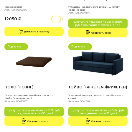
каркас кресла
Угл диван-кровать с отд д/хран, Шифтебу
Артикул: 99983108
коричневый
Артикул: 99919144
12050 ₽
Доступно под заказ по цене 58999
руб. с ожиданием около 30 дней.
Добавить в корзину
Оформить заказ
Под заказ
Под заказ
ПОЛО (ПОЭНГ)
ТОЙВО (FRIHETEN ФРИХЕТЕН)
Подушка-сиденье на табурет для ног -
3-местный диван-кровать - Шифтебу темно-
Шифтебу коричневый
синий
Артикул: 00438807
Артикул: 90411554
Доступно под заказ по цене 2899 руб.
Доступно под заказ по цене 55171 руб.
с ожиданием около 30 дней.
с ожиданием около 30 дней.
Оформить заказ
Оформить заказ