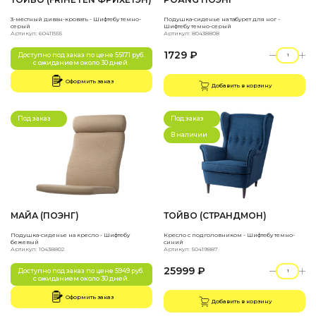
3-местный диван-кровать - Шифтебу темно-
Подушка-сиденье на табурет для ног -
серый
Шифтебу темно-серый
Артикул: 60411555
Артикул: 80438808
1729 ₽
Доступно под заказ по цене 55171 руб.
с ожиданием около 30 дней.
Оформить заказ
Добавить в корзину
Под заказ
Под заказ
В наличии
МАЙА (ПОЭНГ)
ТОЙВО (СТРАНДМОН)
Подушка-сиденье на кресло - Шифтебу
Кресло с подголовником - Шифтебу темно-
бежевый
синий
Артикул: 10438802
Артикул: 50419887
25999 ₽
Доступно под заказ по цене 5949 руб.
с ожиданием около 30 дней.
Оформить заказ
Добавить в корзину