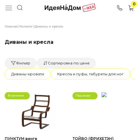
0
Главная
Каталог
Диваны и кресла
Диваны и кресла
Фильтр
Сортировка по цене
Диваны-кровати
Кресла и пуфы, табуреты для ног
К
В наличии
Под заказ
ПУНКТУМ венге
ТОЙВО (ФРИХЕТЭН)