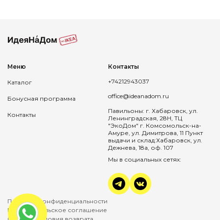
Меню
Контакты
+74212943037
Каталог
office@ideanadom.ru
Бонусная программа
Павильоны: г. Хабаровск, ул.
Контакты
Ленинградская, 28Н, ТЦ
"ЭкоДом" г. Комсомольск-на-
Амуре, ул. Димитрова, 11 Пункт
выдачи и склад:Хабаровск, ул.
Дежнева, 18а, оф. 107
Мы в социальных сетях:
Политика конфиденциальности
Пользовательское соглашение
Оплата и условия возврата