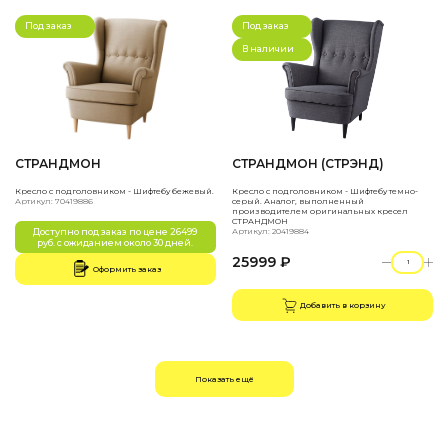
Под заказ
Под заказ
В наличии
СТРАНДМОН
СТРАНДМОН (СТРЭНД)
Кресло с подголовником - Шифтебу бежевый.
Кресло с подголовником - Шифтебу темно-
Артикул: 70419886
серый. Аналог, выполненный
производителем оригинальных кресел
СТРАНДМОН
Доступно под заказ по цене 26499
Артикул: 20419884
руб. с ожиданием около 30 дней.
25999 ₽
Оформить заказ
Добавить в корзину
Показать ещё