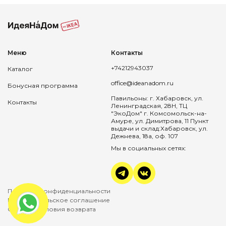
Меню
Контакты
+74212943037
Каталог
office@ideanadom.ru
Бонусная программа
Павильоны: г. Хабаровск, ул.
Контакты
Ленинградская, 28Н, ТЦ
"ЭкоДом" г. Комсомольск-на-
Амуре, ул. Димитрова, 11 Пункт
выдачи и склад:Хабаровск, ул.
Дежнева, 18а, оф. 107
Мы в социальных сетях:
Политика конфиденциальности
Пользовательское соглашение
Оплата и условия возврата