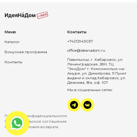
Меню
Контакты
+74212943037
Каталог
office@ideanadom.ru
Бонусная программа
Павильоны: г. Хабаровск, ул.
Контакты
Ленинградская, 28Н, ТЦ
"ЭкоДом" г. Комсомольск-на-
Амуре, ул. Димитрова, 11 Пункт
выдачи и склад:Хабаровск, ул.
Дежнева, 18а, оф. 107
Мы в социальных сетях:
Политика конфиденциальности
Пользовательское соглашение
Оплата и условия возврата