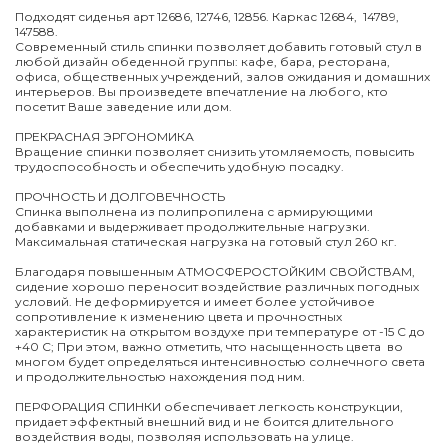
Подходят сиденья арт 12686, 12746, 12856. Каркас 12684,
14789,
147588.
Современный стиль спинки позволяет добавить готовый стул в
любой дизайн обеденной группы: кафе, бара, ресторана,
офиса, общественных учреждений, залов ожидания и домашних
интерьеров. Вы произведете впечатление на любого, кто
посетит Ваше заведение или дом.
ПРЕКРАСНАЯ ЭРГОНОМИКА
Вращение спинки позволяет снизить утомляемость, повысить
трудоспособность и обеспечить удобную посадку.
ПРОЧНОСТЬ И ДОЛГОВЕЧНОСТЬ
Спинка выполнена из полипропилена с армирующими
добавками и выдерживает продолжительные нагрузки.
Максимальная статическая нагрузка на готовый стул 260 кг.
Благодаря повышенным АТМОСФЕРОСТОЙКИМ СВОЙСТВАМ,
сидение хорошо переносит воздействие различных погодных
условий. Не деформируется и имеет более устойчивое
сопротивление к изменению цвета и прочностных
характеристик на открытом воздухе при температуре от -15 С до
+40 С; При этом, важно отметить, что насыщенность цвета во
многом будет определяться интенсивностью солнечного света
и продолжительностью нахождения под ним.
ПЕРФОРАЦИЯ СПИНКИ обеспечивает легкость конструкции,
придает эффектный внешний вид и не боится длительного
воздействия воды, позволяя использовать на улице.