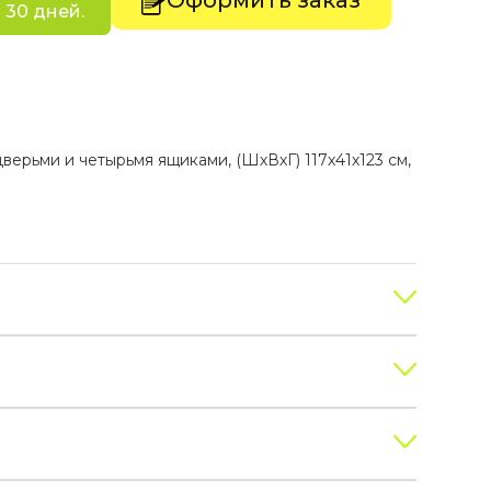
Оформить заказ
 30 дней.
ерьми и четырьмя ящиками, (ШхВхГ) 117х41х123 см,