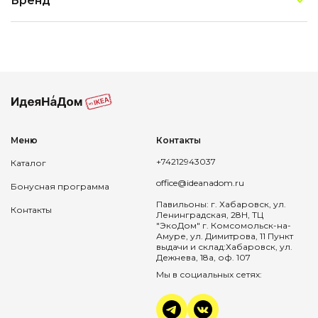
Бренд
Меню
Контакты
+74212943037
Каталог
office@ideanadom.ru
Бонусная программа
Павильоны: г. Хабаровск, ул.
Контакты
Ленинградская, 28Н, ТЦ
"ЭкоДом" г. Комсомольск-на-
Амуре, ул. Димитрова, 11 Пункт
выдачи и склад:Хабаровск, ул.
Дежнева, 18а, оф. 107
Мы в социальных сетях: