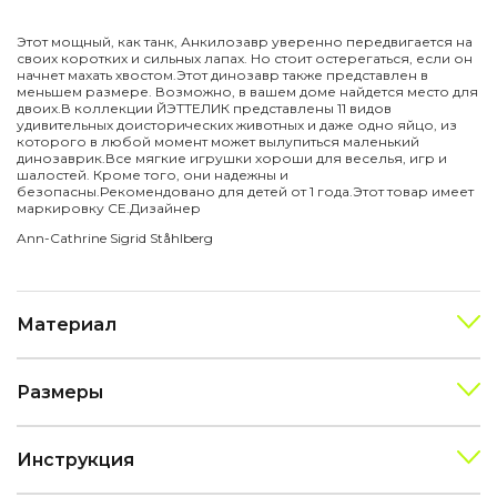
Этот мощный, как танк, Анкилозавр уверенно передвигается на
своих коротких и сильных лапах. Но стоит остерегаться, если он
начнет махать хвостом.
Этот динозавр также представлен в
меньшем размере. Возможно, в вашем доме найдется место для
двоих.
В коллекции ЙЭТТЕЛИК представлены 11 видов
удивительных доисторических животных и даже одно яйцо, из
которого в любой момент может вылупиться маленький
динозаврик.
Все мягкие игрушки хороши для веселья, игр и
шалостей. Кроме того, они надежны и
безопасны.
Рекомендовано для детей от 1 года.
Этот товар имеет
маркировку CE.
Дизайнер
Ann-Cathrine Sigrid Ståhlberg
Материал
Размеры
Инструкция