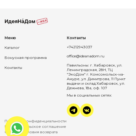
Меню
Контакты
+74212943037
Каталог
office@ideanadom.ru
Бонусная программа
Павильоны: г. Хабаровск, ул.
Контакты
Ленинградская, 28Н, ТЦ
"ЭкоДом" г. Комсомольск-на-
Амуре, ул. Димитрова, 11 Пункт
выдачи и склад:Хабаровск, ул.
Дежнева, 18а, оф. 107
Мы в социальных сетях:
Политика конфиденциальности
Пользовательское соглашение
Оплата и условия возврата