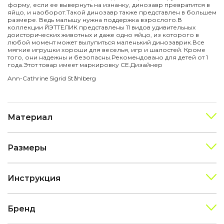
форму, если ее вывернуть на изнанку, динозавр превратится в
яйцо, и наоборот.
Такой динозавр также представлен в большем
размере. Ведь малышу нужна поддержка взрослого.
В
коллекции ЙЭТТЕЛИК представлены 11 видов удивительных
доисторических животных и даже одно яйцо, из которого в
любой момент может вылупиться маленький динозаврик.
Все
мягкие игрушки хороши для веселья, игр и шалостей. Кроме
того, они надежны и безопасны.
Рекомендовано для детей от 1
года.
Этот товар имеет маркировку CE.
Дизайнер
Ann-Cathrine Sigrid Ståhlberg
Материал
Размеры
Инструкция
Бренд