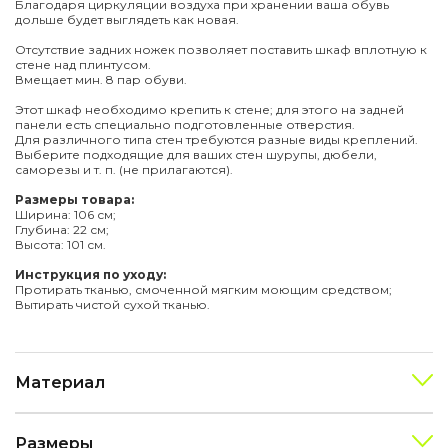
Благодаря циркуляции воздуха при хранении ваша обувь
дольше будет выглядеть как новая.
Отсутствие задних ножек позволяет поставить шкаф вплотную к
стене над плинтусом.
Вмещает мин. 8 пар обуви.
Этот шкаф необходимо крепить к стене; для этого на задней
панели есть специально подготовленные отверстия.
Для различного типа стен требуются разные виды креплений.
Выберите подходящие для ваших стен шурупы, дюбели,
саморезы и т. п. (не прилагаются).
Размеры товара:
Ширина: 106 см;
Глубина: 22 см;
Высота: 101 см.
Инструкция по уходу:
Протирать тканью, смоченной мягким моющим средством;
Вытирать чистой сухой тканью.
Материал
Размеры