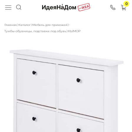
0
Главная
Каталог
Мебель для прихожей
Тумбы-обувницы, подставки под обувь
КЫМОР