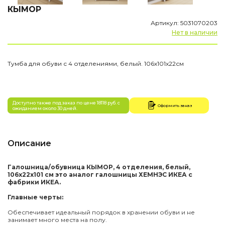
КЫМОР
Артикул: 5031070203
Нет в наличии
Тумба для обуви с 4 отделениями, белый. 106х101х22см
Доступно также под заказ по цене 18118 руб. с
Оформить заказ
ожиданием около 30 дней.
Описание
Галошница/обувница КЫМОР, 4 отделения, белый,
106x22x101 см это аналог галошницы ХЕМНЭС ИКЕА с
фабрики ИКЕА.
Главные черты:
Обеспечивает идеальный порядок в хранении обуви и не
занимает много места на полу.