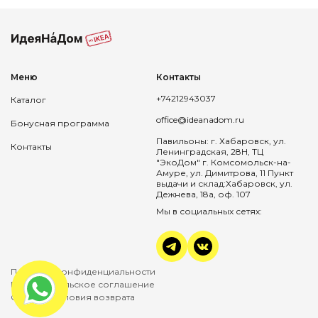
Меню
Контакты
+74212943037
Каталог
office@ideanadom.ru
Бонусная программа
Павильоны: г. Хабаровск, ул.
Контакты
Ленинградская, 28Н, ТЦ
"ЭкоДом" г. Комсомольск-на-
Амуре, ул. Димитрова, 11 Пункт
выдачи и склад:Хабаровск, ул.
Дежнева, 18а, оф. 107
Мы в социальных сетях:
Политика конфиденциальности
Пользовательское соглашение
Оплата и условия возврата