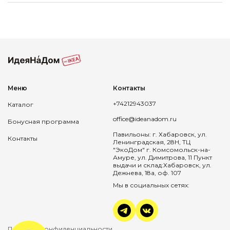
Меню
Контакты
+74212943037
Каталог
office@ideanadom.ru
Бонусная программа
Павильоны: г. Хабаровск, ул.
Контакты
Ленинградская, 28Н, ТЦ
"ЭкоДом" г. Комсомольск-на-
Амуре, ул. Димитрова, 11 Пункт
выдачи и склад:Хабаровск, ул.
Дежнева, 18а, оф. 107
Мы в социальных сетях:
Политика конфиденциальности