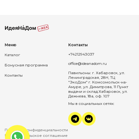
Меню
Контакты
+74212943037
Каталог
office@ideanadom.ru
Бонусная программа
Павильоны: г. Хабаровск, ул.
Контакты
Ленинградская, 28Н, ТЦ
"ЭкоДом" г. Комсомольск-на-
Амуре, ул. Димитрова, 11 Пункт
выдачи и склад:Хабаровск, ул.
Дежнева, 18а, оф. 107
Мы в социальных сетях:
Политика конфиденциальности
Пользовательское соглашение