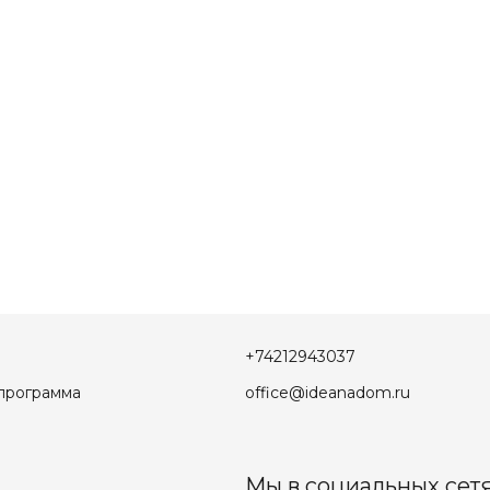
+74212943037
программа
office@ideanadom.ru
Мы в социальных сетя