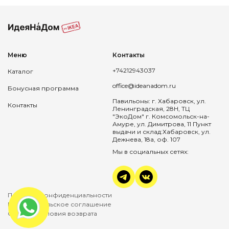
Меню
Контакты
+74212943037
Каталог
office@ideanadom.ru
Бонусная программа
Павильоны: г. Хабаровск, ул.
Контакты
Ленинградская, 28Н, ТЦ
"ЭкоДом" г. Комсомольск-на-
Амуре, ул. Димитрова, 11 Пункт
выдачи и склад:Хабаровск, ул.
Дежнева, 18а, оф. 107
Мы в социальных сетях:
Политика конфиденциальности
Пользовательское соглашение
Оплата и условия возврата