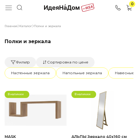
0
Главная
Каталог
Полки и зеркала
Полки и зеркала
Фильтр
Сортировка по цене
Настенные зеркала
Напольные зеркала
Навесные 
В наличии
В наличии
MASK
АЛЬПЫ Зеркало 40x160 см