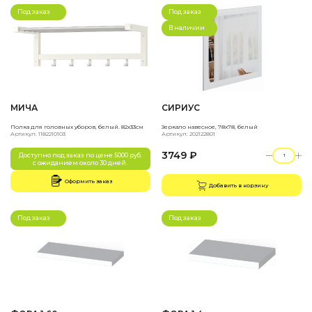
Под заказ
Под заказ
В наличии
МИЧА
СИРИУС
Полка для головных уборов, белый. 82х33см
Зеркало навесное, 78х78, белый
Артикул: 1182210103
Артикул: 202122801
3749 ₽
Доступно под заказ по цене 5000 руб.
с ожиданием около 30 дней.
Оформить заказ
Добавить в корзину
Под заказ
Под заказ