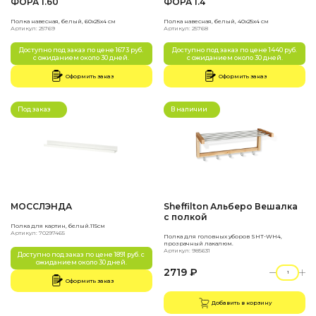
ФОРА 1.60
ФОРА 1.4
Полка навесная, белый, 60х25х4 см
Полка навесная, белый, 40х25х4 см
Артикул: 25769
Артикул: 25768
Доступно под заказ по цене 1673 руб.
Доступно под заказ по цене 1440 руб.
с ожиданием около 30 дней.
с ожиданием около 30 дней.
Оформить заказ
Оформить заказ
Под заказ
В наличии
МОССЛЭНДА
Sheffilton Альберо Вешалка
с полкой
Полка для картин, белый.115см
Артикул: 70297465
Полка для головных уборов SHT-WH4,
прозрачный лакалюм.
Артикул: 985631
Доступно под заказ по цене 1891 руб. с
ожиданием около 30 дней.
2719 ₽
Оформить заказ
Добавить в корзину