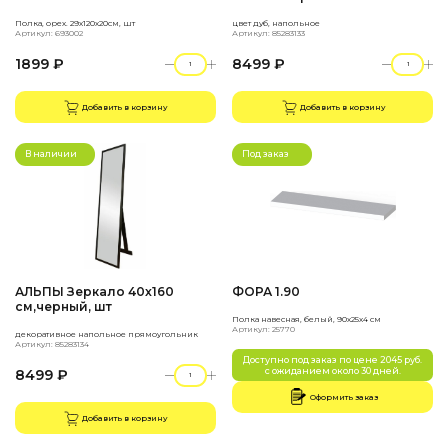
Полка, орех. 29х120х20см, шт
цвет дуб, напольное
Артикул: 693002
Артикул: 85283133
1899 ₽
8499 ₽
Добавить в корзину
Добавить в корзину
В наличии
Под заказ
АЛЬПЫ Зеркало 40x160
ФОРА 1.90
см,черный, шт
Полка навесная, белый, 90х25х4 см
Артикул: 25770
декоративное напольное прямоугольник
Артикул: 85283134
Доступно под заказ по цене 2045 руб.
с ожиданием около 30 дней.
8499 ₽
Оформить заказ
Добавить в корзину