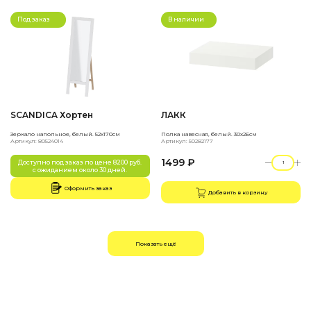
Под заказ
В наличии
SCANDICA Хортен
ЛАКК
Зеркало напольное, белый. 52х170см
Полка навесная, белый. 30х26см
Артикул: 80524014
Артикул: 50282177
1499 ₽
Доступно под заказ по цене 8200 руб.
с ожиданием около 30 дней.
Оформить заказ
Добавить в корзину
Показать ещё