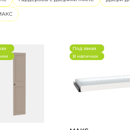
 МАКС
каз
Под заказ
чии
В наличии