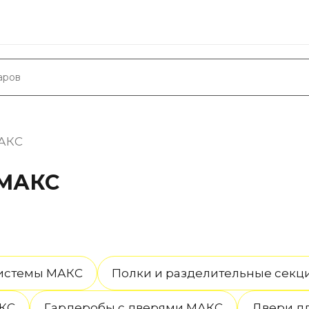
МАКС
 МАКС
системы МАКС
Полки и разделительные секц
АКС
Гардеробы с дверями МАКС
Двери д