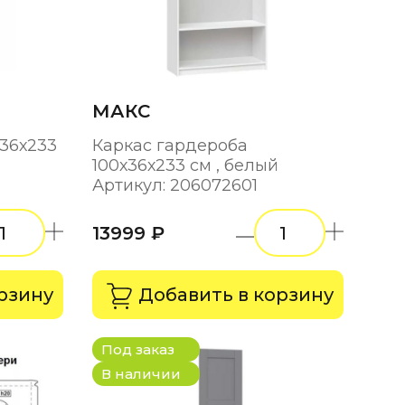
МАКС
х36х233
Каркас гардероба
100х36х233 см , белый
Артикул: 206072601
13999 ₽
рзину
Добавить в корзину
Под заказ
В наличии