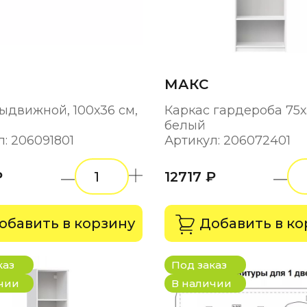
МАКС
ыдвижной, 100х36 см,
Каркас гардероба 75
белый
: 206091801
Артикул: 206072401
₽
12717 ₽
обавить в корзину
Добавить в ко
каз
Под заказ
чии
В наличии