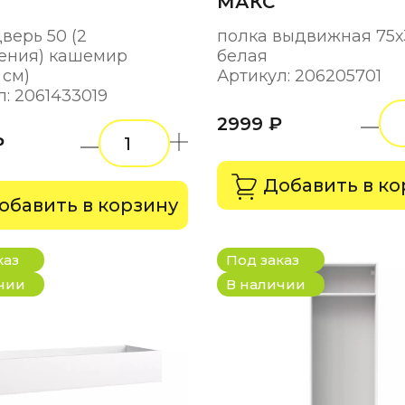
МАКС
верь 50 (2
полка выдвижная 75х
ения) кашемир
белая
 см)
Артикул: 206205701
: 2061433019
2999 ₽
₽
Добавить в ко
обавить в корзину
каз
Под заказ
чии
В наличии