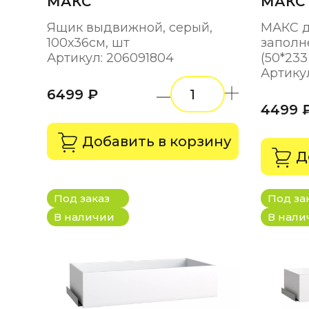
МАКС
МАКС
Ящик выдвижной, серый,
МАКС д
100х36см, шт
заполн
Артикул: 206091804
(50*233
Артикул
6499 ₽
4499 
Добавить в корзину
Д
Под заказ
Под за
В наличии
В нали