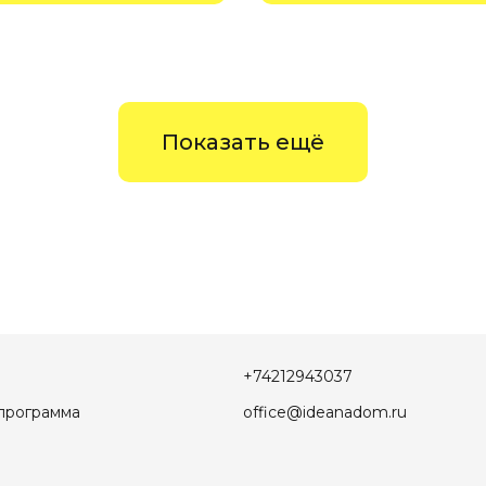
Показать ещё
+74212943037
программа
office@ideanadom.ru