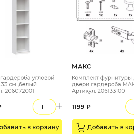
МАКС
 гардероба угловой
Комплект фурнитуры 
233 см ,белый
двери гардероба МА
л: 206072001
Артикул: 206133100
₽
1199 ₽
обавить в корзину
Добавить в ко