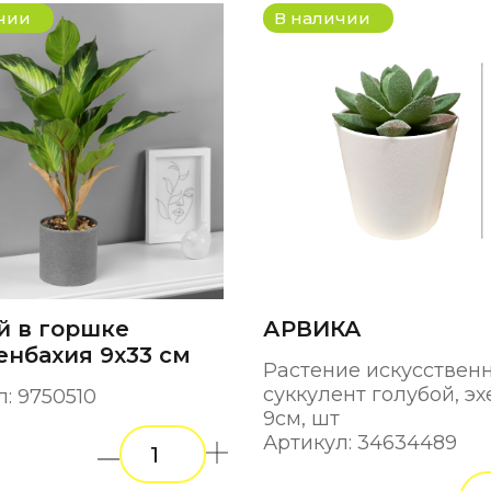
чии
В наличии
й в горшке
АРВИКА
нбахия 9х33 см
Растение искусственн
суккулент голубой, эх
: 9750510
9см, шт
Артикул: 34634489