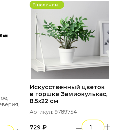
В наличии
Искусственный цветок
в горшке Замиокулькас,
ое,
8.5х22 см
еверия,
Артикул: 9789754
729 ₽