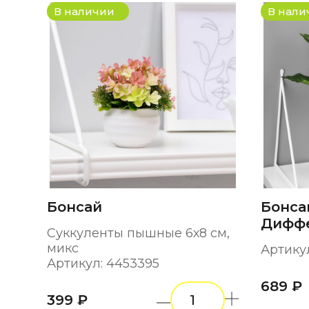
В наличии
В нали
Бонсай
Бонса
Диффе
Суккуленты пышные 6х8 см,
микс
Артикул
Артикул: 4453395
689 ₽
399 ₽