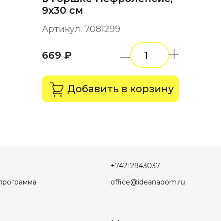
9х30 см
Артикул: 7081299
669 ₽
Добавить в корзину
+74212943037
программа
office@ideanadom.ru