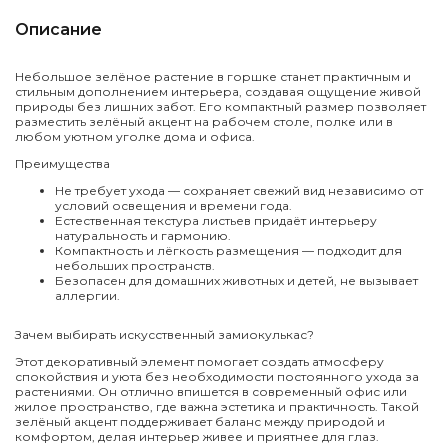
Описание
Небольшое зелёное растение в горшке станет практичным и
стильным дополнением интерьера, создавая ощущение живой
природы без лишних забот. Его компактный размер позволяет
разместить зелёный акцент на рабочем столе, полке или в
любом уютном уголке дома и офиса.
Преимущества
Не требует ухода — сохраняет свежий вид независимо от
условий освещения и времени года.
Естественная текстура листьев придаёт интерьеру
натуральность и гармонию.
Компактность и лёгкость размещения — подходит для
небольших пространств.
Безопасен для домашних животных и детей, не вызывает
аллергии.
Зачем выбирать искусственный замиокулькас?
Этот декоративный элемент помогает создать атмосферу
спокойствия и уюта без необходимости постоянного ухода за
растениями. Он отлично впишется в современный офис или
жилое пространство, где важна эстетика и практичность. Такой
зелёный акцент поддерживает баланс между природой и
комфортом, делая интерьер живее и приятнее для глаз.