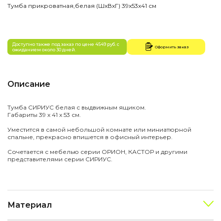
Тумба прикроватная,белая (ШхВхГ) 39х53х41 см
Доступно также под заказ по цене 4549 руб. с
Оформить заказ
ожиданием около 30 дней.
Описание
Тумба СИРИУС белая с выдвижным ящиком.
Габариты 39 х 41 х 53 см.
Уместится в самой небольшой комнате или миниатюрной
спальне, прекрасно впишется в офисный интерьер.
Сочетается с мебелью серии ОРИОН, КАСТОР и другими
представителями серии СИРИУС.
Материал