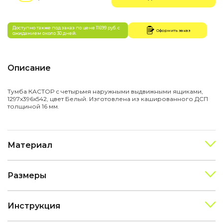
Доступно также под заказ по цене 11699 руб. с
Оформить заказ
ожиданием около 30 дней.
Описание
Тумба КАСТОР с четырьмя наружными выдвижными ящиками,
1297х396х542, цвет Белый. Изготовлена из кашированного ДСП
толщиной 16 мм.
Материал
Размеры
Инструкция