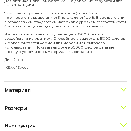
Для оптимального комфорта можно дополнить табуретом для
ног СТРАНДМОН.
Чехол имеет уровень светостойкости (способность
противостоять выцветанию) 5 по шкале от 1 до 8. В соответствии
с отраслевыми стандартами материал с уровнем светостойкости
4 или выше подходит для домашнего использования.
Износостойкость чехла подтверждена 35000 циклов
воздействия истиранием. Способность выдержать 15000 циклов
и более считается нормой для мебели для бытового
использования. Показатель более 30000 циклов означает
высокую устойчивость материала к истиранию.
Дизайнер
IKEA of Sweden
Материал
Размеры
Инструкция