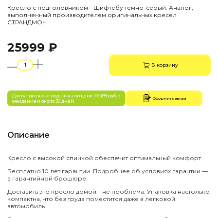
Кресло с подголовником - Шифтебу темно-серый. Аналог,
выполненный производителем оригинальных кресел
СТРАНДМОН
25999 ₽
В корзину
Доступно также под заказ по цене 26499 руб. с
Оформить заказ
ожиданием около 30 дней.
Описание
Кресло с высокой спинкой обеспечит оптимальный комфорт.
Бесплатно 10 лет гарантии. Подробнее об условиях гарантии —
в гарантийной брошюре.
Доставить это кресло домой – не проблема. Упаковка настолько
компактна, что без труда поместится даже в легковой
автомобиль.