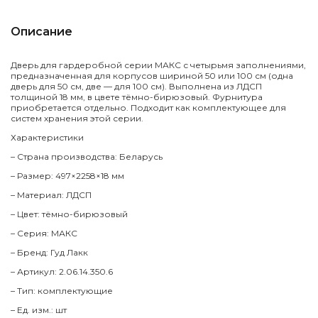
Описание
Дверь для гардеробной серии МАКС с четырьмя заполнениями,
предназначенная для корпусов шириной 50 или 100 см (одна
дверь для 50 см, две — для 100 см). Выполнена из ЛДСП
толщиной 18 мм, в цвете тёмно-бирюзовый. Фурнитура
приобретается отдельно. Подходит как комплектующее для
систем хранения этой серии.
Характеристики
– Страна производства: Беларусь
– Размер: 497×2258×18 мм
– Материал: ЛДСП
– Цвет: тёмно-бирюзовый
– Серия: МАКС
– Бренд: Гуд Лакк
– Артикул: 2.06.14.350.6
– Тип: комплектующие
– Ед. изм.: шт