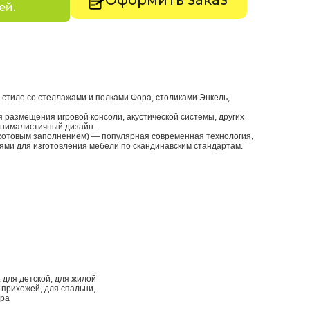
Оформить заказ
ей.
 стиле со стеллажами и полками Фора, столиками Энкель,
ля размещения игровой консоли, акустической системы, других
инималистичный дизайн.
 сотовым заполнением) — популярная современная технология,
ми для изготовления мебели по скандинавским стандартам.
, для детской, для жилой
 прихожей, для спальни,
ора