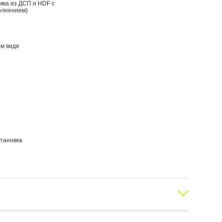
мка из ДСП и HDF с
олнением)
м виде
тановка