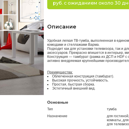
руб. с ожиданием около 30 дн
Описание
Удобная легкая ТВ-тумба, выполненная в едином
комодами и стеллажами Варма.
Подходит как для установки телевизора, так и д
аксессуаров. Прекрасно впишется в интерьер, м
Конструкция — тамбурат (рамка из ДСП и HDF с
активно внедряемая крупнейшими производителя
Преимущества:
Облегченная конструкция (тамбурат).
Высокая прочность, устойчивость.
Простая, быстрая сборка.
Эстетичный внешний вид.
Основные
Тип
тумба
Назначение
для гостиной
комнаты, для
для телевиз