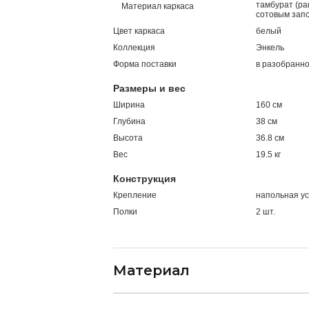
тамбурат (ра
Материал каркаса
сотовым зап
Цвет каркаса
белый
Коллекция
Энкель
Форма поставки
в разобранно
Размеры и вес
Ширина
160 см
Глубина
38 см
Высота
36.8 см
Вес
19.5 кг
Конструкция
Крепление
напольная ус
Полки
2 шт.
Материал