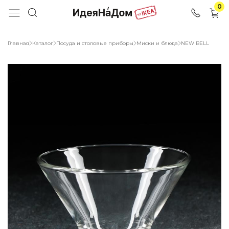
0
Главная
Каталог
Посуда и столовые приборы
Миски и блюда
NEW BELL